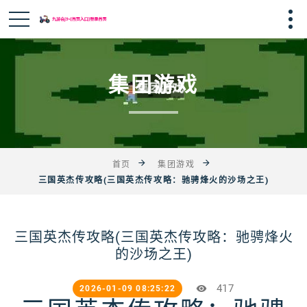
集团游戏
首页
集团游戏
三国英杰传攻略(三国英杰传攻略：驰骋烽火的沙场之王)
三国英杰传攻略(三国英杰传攻略：驰骋烽火
的沙场之王)
417
2026-01-09 08:25:22