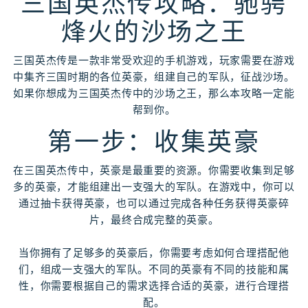
三国英杰传攻略：驰骋
烽火的沙场之王
三国英杰传是一款非常受欢迎的手机游戏，玩家需要在游戏
中集齐三国时期的各位英豪，组建自己的军队，征战沙场。
如果你想成为三国英杰传中的沙场之王，那么本攻略一定能
帮到你。
第一步：收集英豪
在三国英杰传中，英豪是最重要的资源。你需要收集到足够
多的英豪，才能组建出一支强大的军队。在游戏中，你可以
通过抽卡获得英豪，也可以通过完成各种任务获得英豪碎
片，最终合成完整的英豪。
当你拥有了足够多的英豪后，你需要考虑如何合理搭配他
们，组成一支强大的军队。不同的英豪有不同的技能和属
性，你需要根据自己的需求选择合适的英豪，进行合理搭
配。