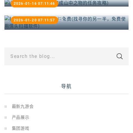
2026-01-16 07:11:46
扫图识别另一半情头软件免费(找寻你的另一半，
免费使用情头扫描软件)
2026-01-20 07:11:57
Search the blog...
导航
最新九游会
产品展示
集团游戏