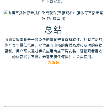
行下载安装。
总结
山猫直播体育是一款免费的体育赛事直播软件，拥有广泛的
体育赛事覆盖范围，提供高清流畅的直播画质和及时的数据
更新。用户可以通过手机应用商店下载安装，轻松观看喜欢
的体育赛事直播，无需安装任何插件，免费使用。
九游会
山中之物任务怎么做(完成山中之物的任务攻略)