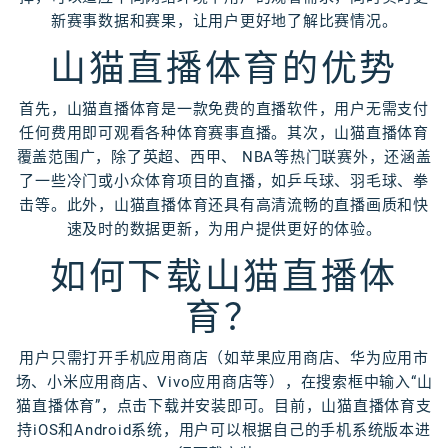
新赛事数据和赛果，让用户更好地了解比赛情况。
山猫直播体育的优势
首先，山猫直播体育是一款免费的直播软件，用户无需支付
任何费用即可观看各种体育赛事直播。其次，山猫直播体育
覆盖范围广，除了英超、西甲、 NBA等热门联赛外，还涵盖
了一些冷门或小众体育项目的直播，如乒乓球、羽毛球、拳
击等。此外，山猫直播体育还具有高清流畅的直播画质和快
速及时的数据更新，为用户提供更好的体验。
如何下载山猫直播体
育？
用户只需打开手机应用商店（如苹果应用商店、华为应用市
场、小米应用商店、Vivo应用商店等），在搜索框中输入“山
猫直播体育”，点击下载并安装即可。目前，山猫直播体育支
持iOS和Android系统，用户可以根据自己的手机系统版本进