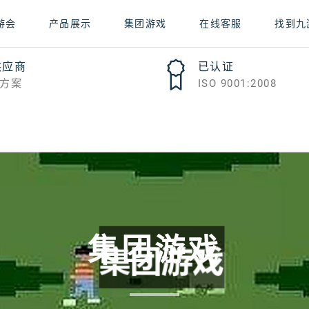
游会
产品展示
集团游戏
在线客服
找到九
供应商
已认证
方案
ISO 9001:2008
集团游戏