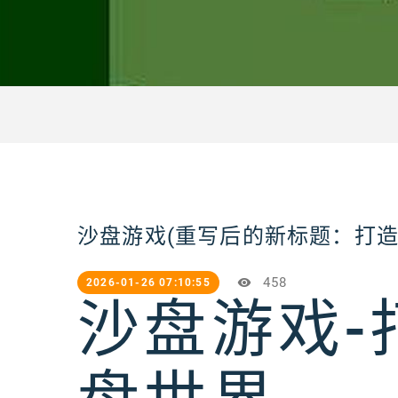
沙盘游戏(重写后的新标题：打造
458
2026-01-26 07:10:55
沙盘游戏-