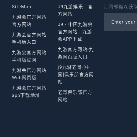
SiteMap
J9九游娱乐 - 官
订阅邮箱以获取
方网站
九游会官方网站
Enter your
官方网站
J9 - 中国九游会
官方网站 - 九游
九游会官方网站
会APP下载
手机版入口
九游官方网站-九
九游会官方网站
游网页版入口
手机版官网
j9九游老哥·[中
九游会官方网站
国]俱乐部官方网
Web网页版
站
九游会官方网站
老哥俱乐部官方
app下载地址
网站