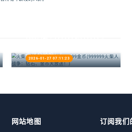
火柴人战争999999钻999999金
币(999999火柴人战争：钻石、
金币大放送！)
2026-01-27 07:11:23
网站地图
订阅我们