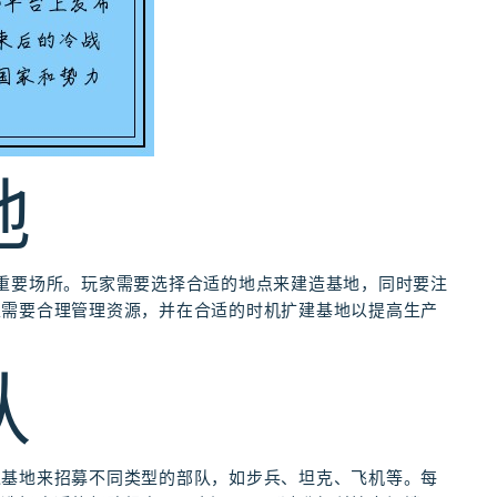
地
重要场所。玩家需要选择合适的地点来建造基地，同时要注
家需要合理管理资源，并在合适的时机扩建基地以提高生产
队
过基地来招募不同类型的部队，如步兵、坦克、飞机等。每