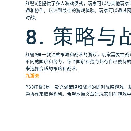
红警3还提供了多人游戏模式，玩家可以与其他玩家
通和协作，以达到最佳的游戏体验。玩家可以通过
对战。
8. 策略与
红警3是一款注重策略和战术的游戏，玩家需要在战
不同的国家和势力，每个国家和势力都有自己独特
来选择合适的策略和战术。
九游会
PS3红警3是一款充满策略和战术的即时战略游戏
通协作来取得胜利。希望本篇文章对玩家们在游戏