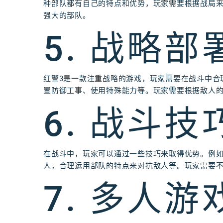
种部队都有自己的特点和优势，玩家需要根据战局
强大的部队。
5. 战略部
红警3是一款注重战略的游戏，玩家需要在战斗中合
置防御工事、使用特殊能力等。玩家需要根据敌人
6. 战斗技
在战斗中，玩家可以通过一些技巧来取得优势。例
人，合理运用部队的特点来对抗敌人等。玩家需要
7. 多人游