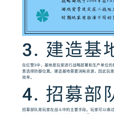
3. 建造基
在红警3中，基地是玩家进行战略部署和生产单位的
意选择防御位置。建造基地需要消耗资源，因此玩
效率。
4. 招募部
招募部队是玩家在战斗中的主要手段。玩家可以通