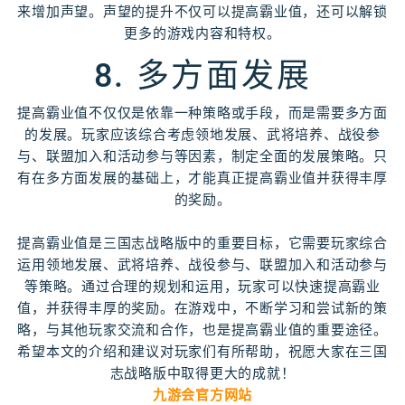
来增加声望。声望的提升不仅可以提高霸业值，还可以解锁
更多的游戏内容和特权。
8. 多方面发展
提高霸业值不仅仅是依靠一种策略或手段，而是需要多方面
的发展。玩家应该综合考虑领地发展、武将培养、战役参
与、联盟加入和活动参与等因素，制定全面的发展策略。只
有在多方面发展的基础上，才能真正提高霸业值并获得丰厚
的奖励。
提高霸业值是三国志战略版中的重要目标，它需要玩家综合
运用领地发展、武将培养、战役参与、联盟加入和活动参与
等策略。通过合理的规划和运用，玩家可以快速提高霸业
值，并获得丰厚的奖励。在游戏中，不断学习和尝试新的策
略，与其他玩家交流和合作，也是提高霸业值的重要途径。
希望本文的介绍和建议对玩家们有所帮助，祝愿大家在三国
志战略版中取得更大的成就！
九游会官方网站