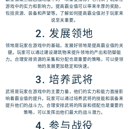
游戏中的实力和影响力。提高霸业值可以带来丰厚的奖励，
包括资源、装备和声望等。了解如何提高霸业值对于玩家来
说至关重要。
2. 发展领地
领地是玩家在游戏中的基础，发展好领地是提高霸业值的关
键。玩家可以通过建设建筑物来提升领地的产出和防御能
力。合理安排资源的采集和分配也是重要的策略，可以使领
地的发展更加稳定和快速。
3. 培养武将
武将是玩家在游戏中的主要力量，他们的实力和能力直接影
响着霸业值的提升。玩家可以通过培养武将的技能和装备来
提升他们的战斗力。合理安排武将的阵容和搭配也是重要的
策略，可以发挥出他们最大的战斗潜力。
4. 参与战役