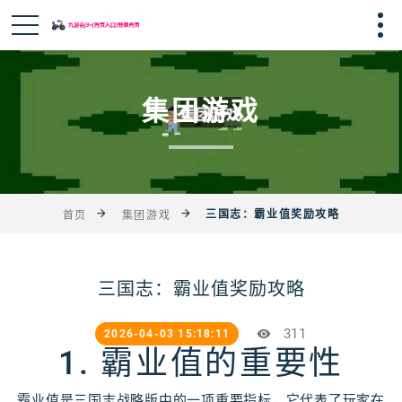
集团游戏
三国志：霸业值奖励攻略
首页
集团游戏
三国志：霸业值奖励攻略
311
2026-04-03 15:18:11
1. 霸业值的重要性
霸业值是三国志战略版中的一项重要指标，它代表了玩家在