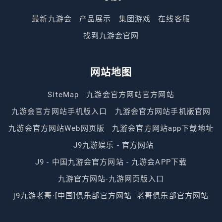
最新九游会
产品展示
集团游戏
在线客服
找到九游会官网
网站地图
SiteMap
九游会官方网站官方网站
九游会官方网站手机版入口
九游会官方网站手机版官网
九游会官方网站Web网页版
九游会官方网站app下载地址
J9九游娱乐 - 官方网站
J9 - 中国九游会官方网站 - 九游会APP下载
九游官方网站-九游网页版入口
j9九游老哥·[中国]俱乐部官方网站
老哥俱乐部官方网站