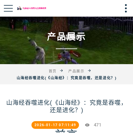
产品展示
首页
产品展示
山海经吞噬进化(《山海经》：究竟是吞噬，还是进化？)
山海经吞噬进化(《山海经》：究竟是吞噬，
还是进化？)
471
2026-01-17 07:11:49