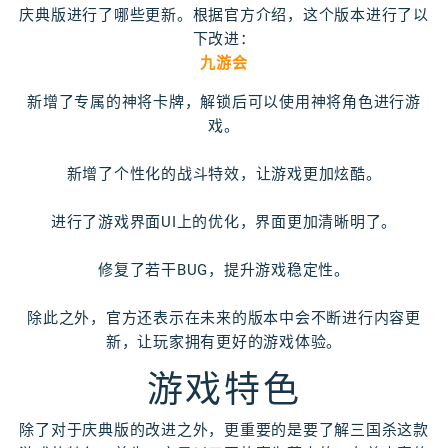
庆典版进行了哪些更新。根据官方介绍，这个版本进行了以
下改进：
九游会
新增了专属的神将卡牌，解锁后可以使用神将角色进行游
戏。
新增了个性化的战斗特效，让游戏更加炫酷。
进行了游戏界面UI上的优化，界面更加清晰明了。
修复了若干BUG，提升游戏稳定性。
除此之外，官方还表示在未来的版本中会不断进行内容更
新，让玩家拥有更好的游戏体验。
游戏特色
除了对于庆典版的改进之外，更重要的是要了解三国杀这款