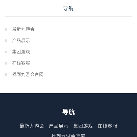
导航
最新九游会
产品展示
集团游戏
在线客服
找到九游会官网
导航
最新九游会
产品展示
集团游戏
在线客服
找到九游会官网