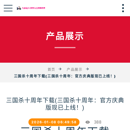
产品展示
首页
产品展示
三国杀十周年下载(三国杀十周年：官方庆典版现已上线！)
三国杀十周年下载(三国杀十周年：官方庆典
版现已上线！)
388
2026-01-08 06:49:58