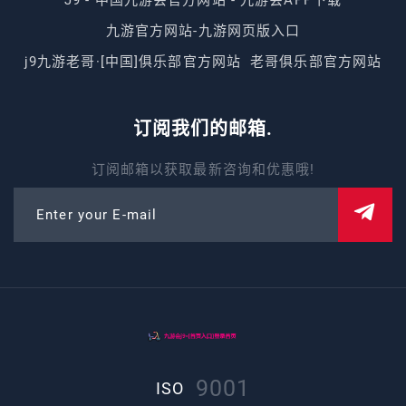
九游官方网站-九游网页版入口
j9九游老哥·[中国]俱乐部官方网站
老哥俱乐部官方网站
订阅我们的邮箱.
订阅邮箱以获取最新咨询和优惠哦!
Enter your E-mail
9001
ISO