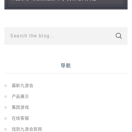
Search the blog...
导航
最新九游会
产品展示
集团游戏
在线客服
找到九游会官网