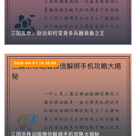
三国乱世，赵云如何变身多兵器装备之王
2026-04-07 14:30:44
三国杀移动版微信解绑手机攻略大揭秘